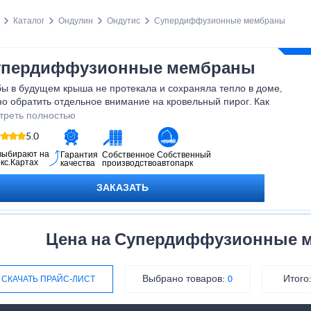
Каталог
Ондулин
Ондутис
Супердиффузионные мембраны
упердиффузионные мембраны
ы в будущем крыша не протекала и сохраняла тепло в доме,
о обратить отдельное внимание на кровельный пирог. Как
ило, в тем присутствует несколько разновидностей мембран,
треть полностью
дназначенные обеспечить гидрозащиту, достаточную шумо и
5.0
оизоляцию. В процессе монтажа нужно обязательно следить,
бы укладка происходила правильной стороной без нарушения
выбирают на
Гарантия
Собственное
Собственный
кс.Картах
качества
производство
автопарк
обарьера.
ЗАКАЗАТЬ
Цена на Супердиффузионные 
Выбрано товаров:
Итого
СКАЧАТЬ ПРАЙС-ЛИСТ
0