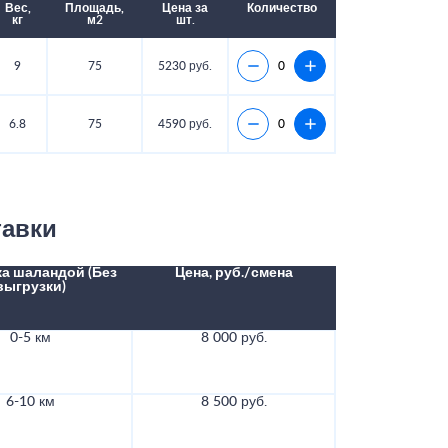
Вес,
Площадь,
Цена за
Количество
кг
м2
шт.
9
75
5230 руб.
6.8
75
4590 руб.
тавки
а шаландой (Без
Цена, руб./смена
выгрузки)
0-5 км
8 000 руб.
6-10 км
8 500 руб.