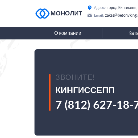
Адрес:
город Кингисепп,
МОНОЛИТ
zakaz@betonvkingi
Email:
О компании
Кат
ЗВОНИТЕ!
КИНГИССЕПП
7 (812) 627-18-