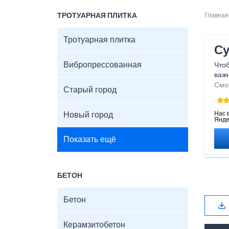
ТРОТУАРНАЯ ПЛИТКА
Главная
Тротуарная плитка
С
Вибропрессованная
Чтоб
важн
прав
Смо
Старый город
пре
звук
что
Нас 
Новый город
Янде
пар
Показать ещё
БЕТОН
Бетон
Керамзитобетон