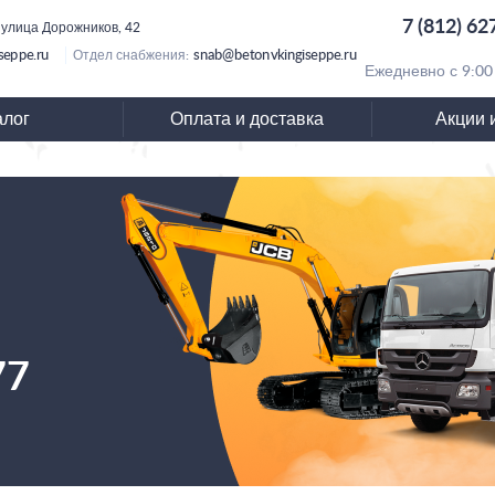
7 (812) 62
 улица Дорожников, 42
seppe.ru
snab@betonvkingiseppe.ru
Отдел снабжения:
Ежедневно с 9:00
алог
Оплата и доставка
Акции 
77