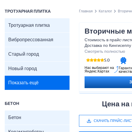
ТРОТУАРНАЯ ПЛИТКА
Главная
Каталог
Вторич
Тротуарная плитка
Вторичные м
Вибропрессованная
Стоимость в прайс-листе
Доставка по Кингисеппу
фиксированному тариф
Смотреть полностью
Старый город
5.0
Нас выбирают на
Новый город
Гарант
Яндекс.Картах
качеств
Показать ещё
Цена на
БЕТОН
Бетон
СКАЧАТЬ ПРАЙС-ЛИС