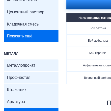
Керамзитобетон
Цементный раствор
Наименование матер
Кладочная смесь
Бой бетона
Показать ещё
Бой асфальта
Бой кирпича
МЕТАЛЛ
Металлопрокат
Асфальтовая крошк
Профнастил
Вторичный щебен
Штакетник
Арматура
П