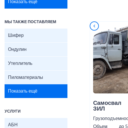
Показать ещё
МЫ ТАКЖЕ ПОСТАВЛЯЕМ
Шифер
Ондулин
Утеплитель
Пиломатериалы
Показать ещё
Самосвал
ЗИЛ
УСЛУГИ
Грузоподъемнос
АБН
Объем
до 5