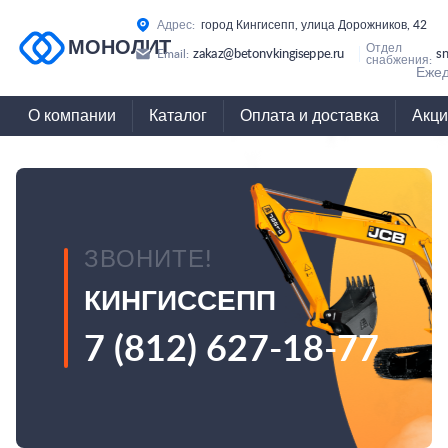
Адрес:
город Кингисепп, улица Дорожников, 42
МОНОЛИТ
Отдел
zakaz@betonvkingiseppe.ru
s
Email:
снабжения:
Ежед
О компании
Каталог
Оплата и доставка
Акци
ЗВОНИТЕ!
КИНГИССЕПП
7 (812) 627-18-77