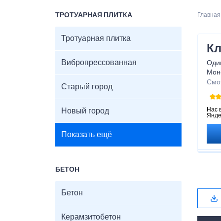
ТРОТУАРНАЯ ПЛИТКА
Главная
Тротуарная плитка
Кл
Вибропрессованная
Оди
Мон
зас
Смо
Старый город
стро
стро
Нас 
Новый город
Янде
Показать ещё
БЕТОН
Бетон
Керамзитобетон