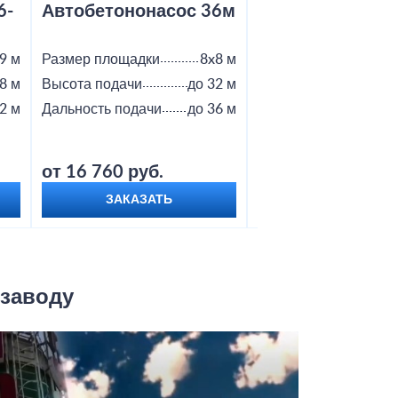
6-
Автобетононасос 36м
Автобетононас
9 м
Размер площадки
8x8 м
Размер площадки
8 м
Высота подачи
до 32 м
Высота подачи
2 м
Дальность подачи
до 36 м
Дальность подачи
от 16 760 руб.
от 18 800 руб.
ЗАКАЗАТЬ
ЗАКАЗАТЬ
 заводу