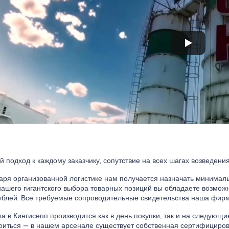
й подход к каждому заказчику, сопутствие на всех шагах возведения
аря организованной логистике нам получается назначать минимал
нашего гигантского выбора товарных позиций вы обладаете возможн
ублей. Все требуемые сопроводительные свидетельства наша фирм
ка в Кингисепп производится как в день покупки, так и на следующи
оиться — в нашем арсенале существует собственная сертифициров