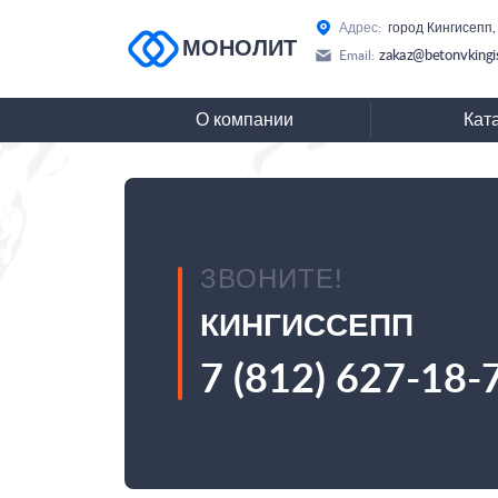
Адрес:
город Кингисепп,
МОНОЛИТ
zakaz@betonvkingi
Email:
О компании
Кат
ЗВОНИТЕ!
КИНГИССЕПП
7 (812) 627-18-