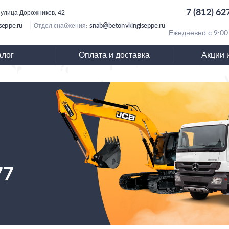
7 (812) 62
 улица Дорожников, 42
seppe.ru
snab@betonvkingiseppe.ru
Отдел снабжения:
Ежедневно с 9:00
алог
Оплата и доставка
Акции 
77