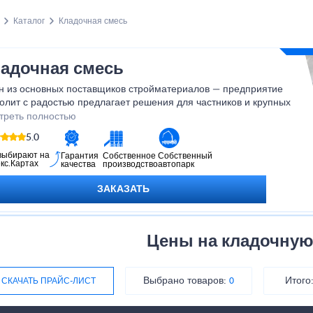
Каталог
Кладочная смесь
адочная смесь
н из основных поставщиков стройматериалов — предприятие
олит с радостью предлагает решения для частников и крупных
тройщиков. Наше предприятие занимается реализацией
треть полностью
ительной продукции как для нулевого цикла, так и для
5.0
ительства и отделочных работ домов.
выбирают на
Гарантия
Собственное
Собственный
кс.Картах
качества
производство
автопарк
ЗАКАЗАТЬ
Цены на кладочную
Выбрано товаров:
Итого
СКАЧАТЬ ПРАЙС-ЛИСТ
0