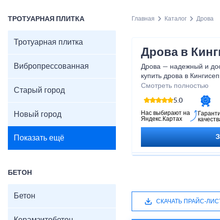
ТРОТУАРНАЯ ПЛИТКА
Главная
Каталог
Дрова
Тротуарная плитка
Дрова в Кинг
Вибропрессованная
Дрова — надежный и дос
купить дрова в Кингисе
компанию. Как производ
Смотреть полностью
Старый город
продукта. Производство
5.0
Продаем мелким и круп
дрова указана за реаль
Нас выбирают на
Новый город
Гарант
Яндекс.Картах
качеств
Показать ещё
БЕТОН
Бетон
СКАЧАТЬ ПРАЙС-ЛИС