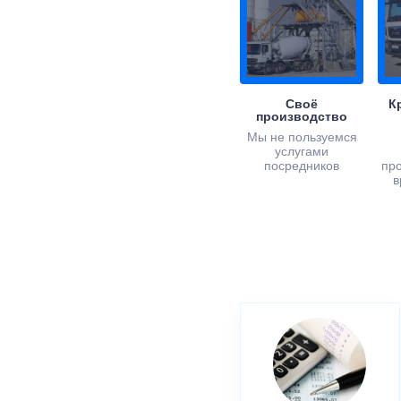
Своё
К
производство
Мы не пользуемся
услугами
посредников
пр
в