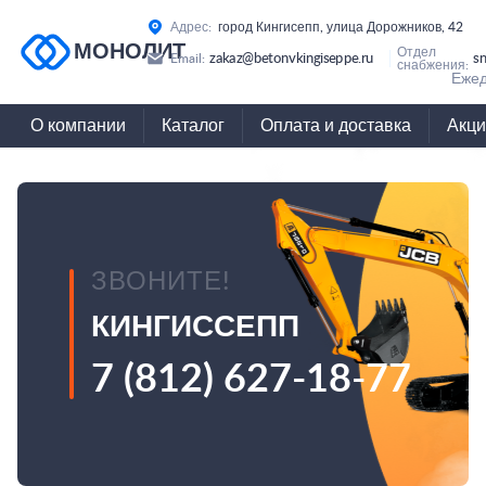
Адрес:
город Кингисепп, улица Дорожников, 42
МОНОЛИТ
Отдел
zakaz@betonvkingiseppe.ru
s
Email:
снабжения:
Ежед
О компании
Каталог
Оплата и доставка
Акци
ЗВОНИТЕ!
КИНГИССЕПП
7 (812) 627-18-77