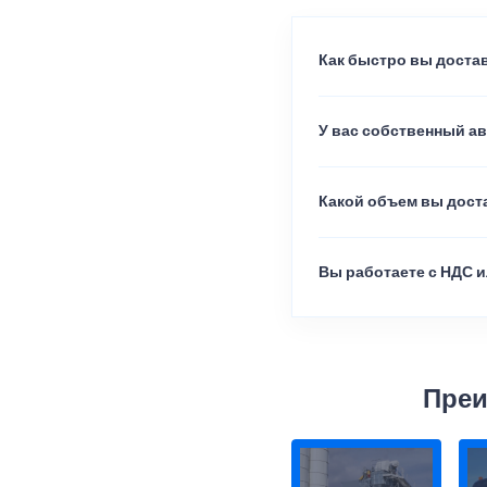
Как быстро вы достав
У вас собственный а
Какой объем вы доста
Вы работаете с НДС и
Преи