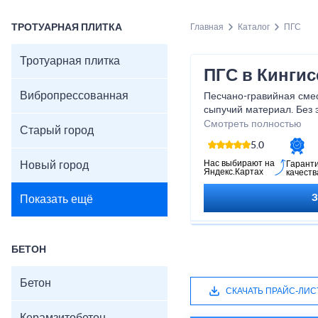
ТРОТУАРНАЯ ПЛИТКА
Главная
Каталог
ПГС
Тротуарная плитка
ПГС в Кингис
Вибропрессованная
Песчано-гравийная сме
сыпучий материал. Без 
один строительный проц
Смотреть полностью
Старый город
также с оснований рек, 
5.0
Нас выбирают на
Новый город
Гарант
Яндекс.Картах
качеств
Показать ещё
БЕТОН
Бетон
СКАЧАТЬ ПРАЙС-ЛИС