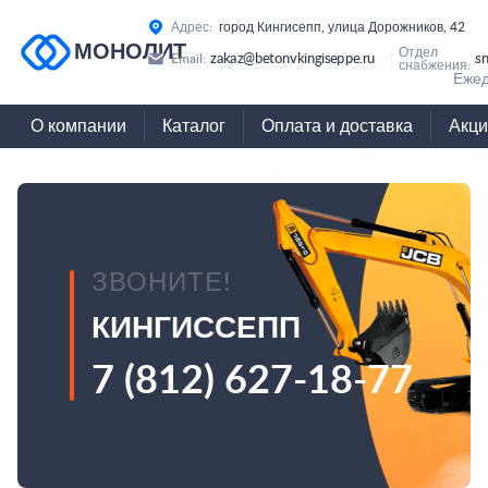
Адрес:
город Кингисепп, улица Дорожников, 42
МОНОЛИТ
Отдел
zakaz@betonvkingiseppe.ru
s
Email:
снабжения:
Ежед
О компании
Каталог
Оплата и доставка
Акци
ЗВОНИТЕ!
КИНГИССЕПП
7 (812) 627-18-77