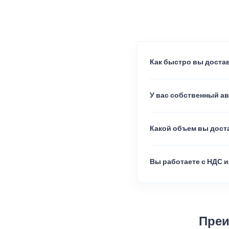
Как быстро вы достав
У вас собственный а
Какой объем вы доста
Вы работаете с НДС и
Преи