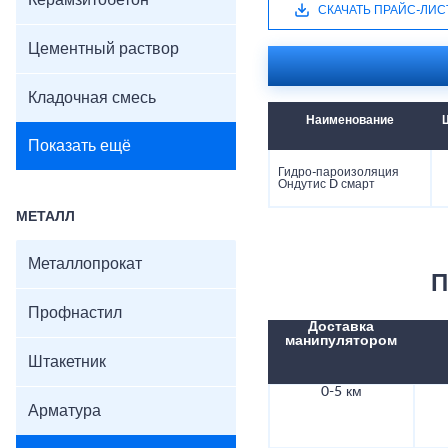
Керамзитобетон
СКАЧАТЬ ПРАЙС-ЛИС
Цементный раствор
Кладочная смесь
Наименование
Показать ещё
Гидро-пароизоляция
Ондутис D смарт
МЕТАЛЛ
Металлопрокат
П
Профнастил
Доставка
манипулятором
Штакетник
0-5 км
Арматура