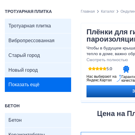
ТРОТУАРНАЯ ПЛИТКА
Главная
Каталог
Ондули
Тротуарная плитка
Плёнки для г
пароизоляци
Вибропрессованная
Чтобы в будущем крыша
тепло в доме, важно об
Старый город
кровельный пирог. Как п
Смотреть полностью
несколько разновиднос
5.0
Новый город
обеспечить гидрозащиту
звукоизоляцию. В проце
Нас выбирают на
Гарант
Яндекс.Картах
качеств
следить, чтобы укладка
Показать ещё
стороной без нарушени
БЕТОН
Цена на П
Бетон