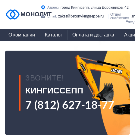
Адрес:
город Кингисепп, улица Дорожников, 42
МОНОЛИТ
Отдел
zakaz@betonvkingiseppe.ru
s
Email:
снабжения:
Ежед
О компании
Каталог
Оплата и доставка
Акци
ЗВОНИТЕ!
КИНГИССЕПП
7 (812) 627-18-77