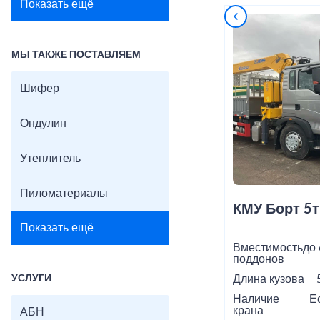
Показать ещё
МЫ ТАКЖЕ ПОСТАВЛЯЕМ
Шифер
Ондулин
Утеплитель
Пиломатериалы
КМУ Борт 5т
Показать ещё
Вместимость
до 
поддонов
УСЛУГИ
Длина кузова
Наличие
Е
крана
АБН