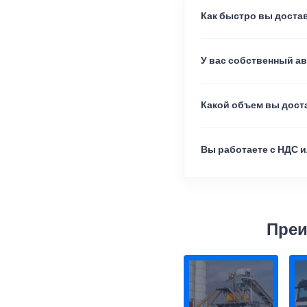
Как быстро вы достав
У вас собственный а
Какой объем вы доста
Вы работаете с НДС и
Преи