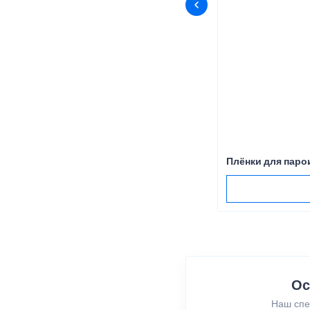
Плёнки для пар
Ос
Наш спе