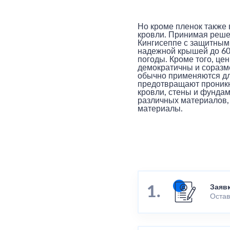
Но кроме пленок также
кровли. Принимая реше
Кингисеппе с защитным
надежной крышей до 60 
погоды. Кроме того, це
демократичны и соразм
обычно применяются дл
предотвращают проникно
кровли, стены и фунда
различных материалов,
материалы.
Заяв
Остав