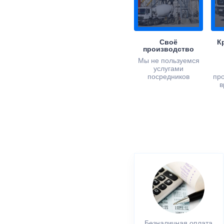
Своё
К
производство
Мы не пользуемся
услугами
посредников
пр
в
Безналичная оплата