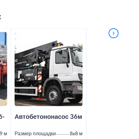
к
6-
Автобетононасос 36м
Автобетононас
9 м
Размер площадки
8x8 м
Размер площадки