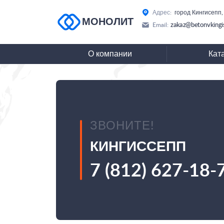
Адрес:
город Кингисепп,
МОНОЛИТ
zakaz@betonvkingi
Email:
О компании
Кат
ЗВОНИТЕ!
КИНГИССЕПП
7 (812) 627-18-