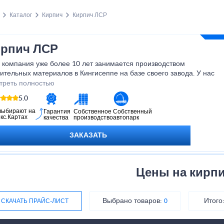
Каталог
Кирпич
Кирпич ЛСР
рпич ЛСР
 компания уже более 10 лет занимается производством
ительных материалов в Кингисеппе на базе своего завода. У нас
ожете купить кирпич ЛСР по доступной цене за штуку, так как мы
треть полностью
аботаем с посредниками и отдаём товар практически по
5.0
естоимости.
выбирают на
Гарантия
Собственное
Собственный
кс.Картах
качества
производство
автопарк
ЗАКАЗАТЬ
Цены на кирп
Выбрано товаров:
Итого
СКАЧАТЬ ПРАЙС-ЛИСТ
0