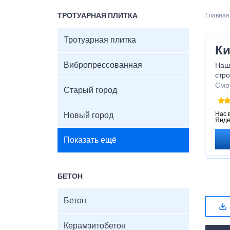
ТРОТУАРНАЯ ПЛИТКА
Главная
Тротуарная плитка
Ки
Вибропрессованная
Наш
стро
вы м
Смо
Старый город
не р
себ
Нас 
Новый город
Янде
Показать ещё
БЕТОН
Бетон
Керамзитобетон