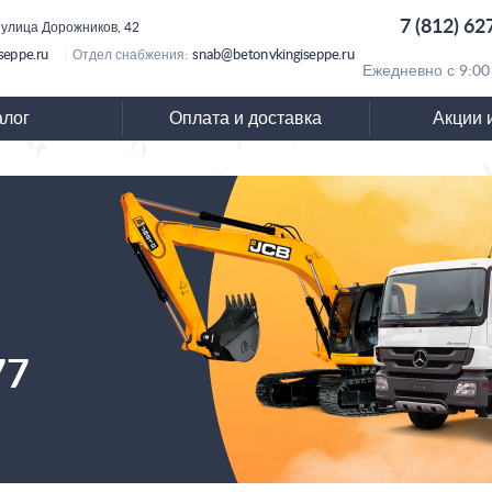
7 (812) 62
 улица Дорожников, 42
seppe.ru
snab@betonvkingiseppe.ru
Отдел снабжения:
Ежедневно с 9:00
алог
Оплата и доставка
Акции 
77