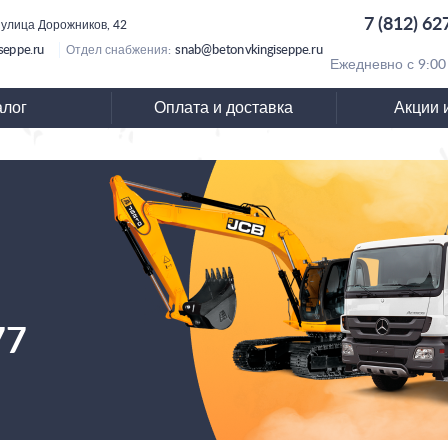
7 (812) 62
 улица Дорожников, 42
seppe.ru
snab@betonvkingiseppe.ru
Отдел снабжения:
Ежедневно с 9:00
алог
Оплата и доставка
Акции 
77