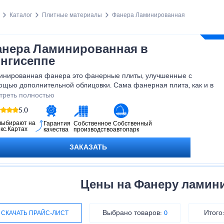
Каталог
Плитные материалы
Фанера Ламинированная
нера Ламинированная в
нгисеппе
инированная фанера это фанерные плиты, улучшенные с
ощью дополнительной облицовки. Сама фанерная плита, как и в
ндартном виде состоит из прессованного с помощью клея
треть полностью
есного шпона, но снаружи он покрывается защитной оболочкой.
5.0
выбирают на
Гарантия
Собственное
Собственный
кс.Картах
качества
производство
автопарк
ЗАКАЗАТЬ
Цены на Фанеру ламин
Выбрано товаров:
Итого
СКАЧАТЬ ПРАЙС-ЛИСТ
0