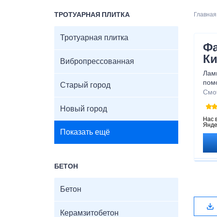
ТРОТУАРНАЯ ПЛИТКА
Главная
Тротуарная плитка
Фа
Ки
Вибропрессованная
Лам
пом
Старый город
ста
Смо
древ
Новый город
Нас 
Янде
Показать ещё
БЕТОН
Бетон
Керамзитобетон