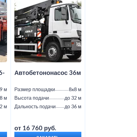
6-
Автобетононасос 36м
Автобетононас
9 м
Размер площадки
8x8 м
Размер площадки
8 м
Высота подачи
до 32 м
Высота подачи
2 м
Дальность подачи
до 36 м
Дальность подачи
от 16 760 руб.
от 18 800 руб.