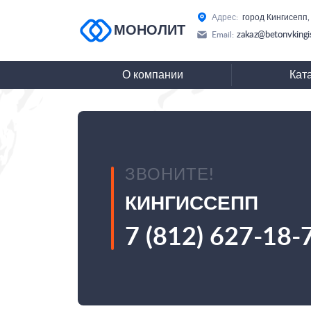
Адрес:
город Кингисепп,
МОНОЛИТ
zakaz@betonvkingi
Email:
О компании
Кат
ЗВОНИТЕ!
КИНГИССЕПП
7 (812) 627-18-