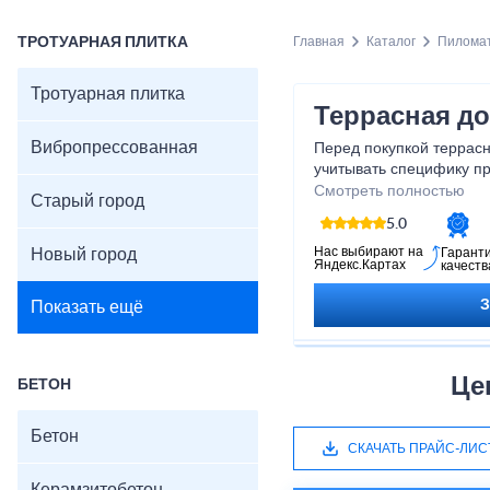
ТРОТУАРНАЯ ПЛИТКА
Главная
Каталог
Пилома
Тротуарная плитка
Террасная до
Вибропрессованная
Перед покупкой террасн
учитывать специфику пр
технические характерис
Смотреть полностью
Старый город
облицовки.
5.0
Нас выбирают на
Новый город
Гарант
Яндекс.Картах
качеств
Показать ещё
Це
БЕТОН
Бетон
СКАЧАТЬ ПРАЙС-ЛИС