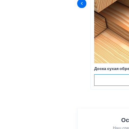
Доска сухая обр
Ос
Наш спе