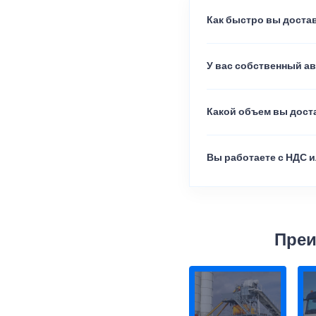
Как быстро вы достав
У вас собственный а
Какой объем вы доста
Вы работаете с НДС и
Преи