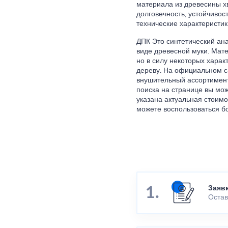
материала из древесины хв
долговечность, устойчивост
технические характеристик
ДПК Это синтетический ан
виде древесной муки. Мате
но в силу некоторых харак
дереву. На официальном с
внушительный ассортимент 
поиска на странице вы мож
указана актуальная стоимо
можете воспользоваться б
Заяв
Остав