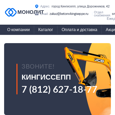
Адрес:
город Кингисепп, улица Дорожников, 42
МОНОЛИТ
Отдел
zakaz@betonvkingiseppe.ru
s
Email:
снабжения:
Ежед
О компании
Каталог
Оплата и доставка
Акци
ЗВОНИТЕ!
КИНГИССЕПП
7 (812) 627-18-77