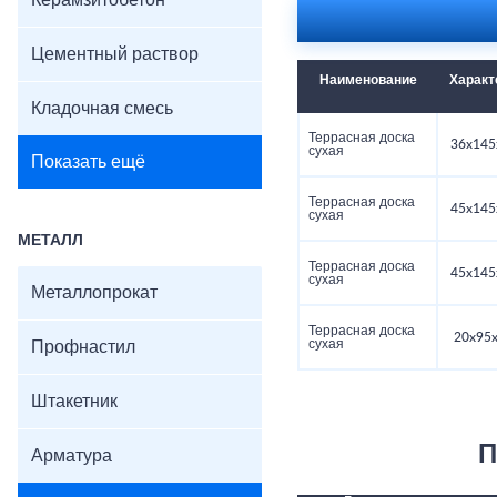
Керамзитобетон
Цементный раствор
Наименование
Характ
Кладочная смесь
Террасная доска
36x145
сухая
Показать ещё
Террасная доска
45x145
сухая
МЕТАЛЛ
Террасная доска
45x145
сухая
Металлопрокат
Террасная доска
20x95
сухая
Профнастил
Штакетник
П
Арматура